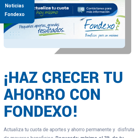
Noticias
Fondexo
¡HAZ CRECER TU
AHORRO CON
FONDEXO!
Actualiza tu cuota de aportes y ahorro permanente y disfruta