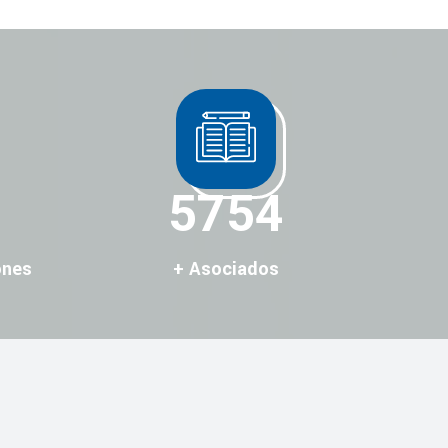
6393
ones
+ Asociados