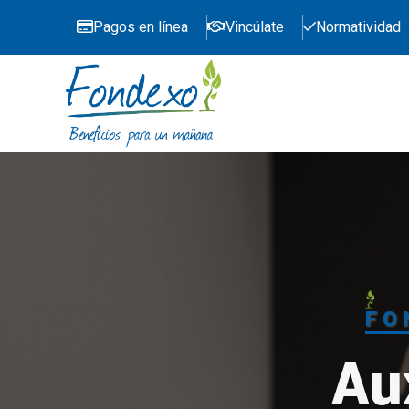
Pagos en línea
Vincúlate
Normatividad
FO
Au