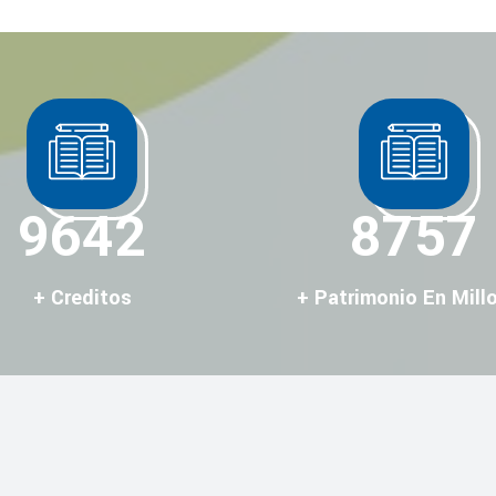
10713
9730
+ Creditos
+ Patrimonio En Mill