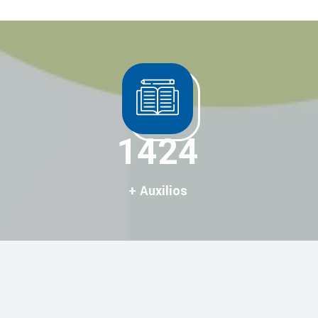
1582
+ Auxilios