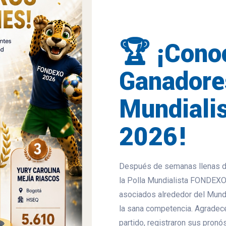
🏆 ¡Cono
Ganadore
Mundiali
2026!
Después de semanas llenas de 
la Polla Mundialista FONDEXO 
asociados alrededor del Mundi
la sana competencia. Agradece
partido, registraron sus pron